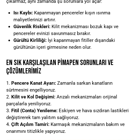
çıkarmaz, aynı zamanda şu sorunlara yol açar:
Isı Kaybı:
Kapanmayan pencereler kışın ısınma
maliyetlerinizi artırır.
Güvenlik Riskleri:
Kilit mekanizması bozuk kapı ve
pencereler evinizi savunmasız bırakır.
Gürültü Kirliliği:
İyi kapanmayan fitiller dışarıdaki
gürültünün içeri girmesine neden olur.
EN SIK KARŞILAŞILAN PIMAPEN SORUNLARI VE
ÇÖZÜMLERIMIZ
1.
Pencere Kanat Ayarı:
Zamanla sarkan kanatların
sürtmesini engelliyoruz.
2.
Kilit ve Kol Değişimi:
Arızalı mekanizmaları orijinal
parçalarla yeniliyoruz.
3.
Fitil (Conta) Yenileme:
Eskiyen ve hava sızdıran lastikleri
değiştirerek tam yalıtım sağlıyoruz.
4.
Çift Açılım Tamiri:
Karmaşık mekanizmaların bakım ve
onarımını titizlikle yapıyoruz.