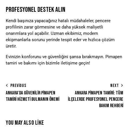
PROFESYONEL DESTEK ALIN
Kendi başınıza yapacağınız hatalı müdahaleler, pencere
profilinin zarar görmesine ve daha yüksek maliyetli
onarımlara yol açabilir. Uzman ekibimiz, modern
ekipmanlarla sorunu yerinde tespit eder ve hızlıca çözüm
üretir.
Evinizin konforunu ve güvenliğini şansa bırakmayın. Pimapen
tamiri ve bakımı için bizimle iletişime geçin!
PREVIOUS
NEXT
ANKARA’DA GÜVENILIR PIMAPEN
ANKARA PIMAPEN TAMIRI: TÜM
TAMIRI HIZMETI BULMANIN ÖNEMI
İLÇELERDE PROFESYONEL PENCERE
BAKIM REHBERI
YOU MAY ALSO LIKE