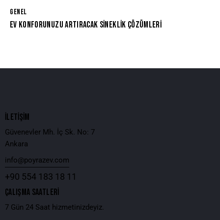
GENEL
EV KONFORUNUZU ARTIRACAK SINEKLIK ÇÖZÜMLERI
İLETİŞİM
Güvenevler Mh. İç Sk. No: 7
Ankara
info@poyrazev.com
+90 554 183 18 11
ÇALIŞMA SAATLERI
7 Gün 24 Saat hizmetinizdeyiz.