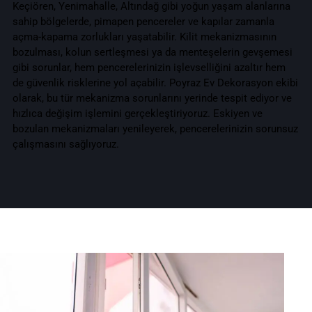
Keçiören, Yenimahalle, Altındağ gibi yoğun yaşam alanlarına
sahip bölgelerde, pimapen pencereler ve kapılar zamanla
açma-kapama zorlukları yaşatabilir. Kilit mekanizmasının
bozulması, kolun sertleşmesi ya da menteşelerin gevşemesi
gibi sorunlar, hem pencerelerinizin işlevselliğini azaltır hem
de güvenlik risklerine yol açabilir. Poyraz Ev Dekorasyon ekibi
olarak, bu tür mekanizma sorunlarını yerinde tespit ediyor ve
hızlıca değişim işlemini gerçekleştiriyoruz. Eskiyen ve
bozulan mekanizmaları yenileyerek, pencerelerinizin sorunsuz
çalışmasını sağlıyoruz.