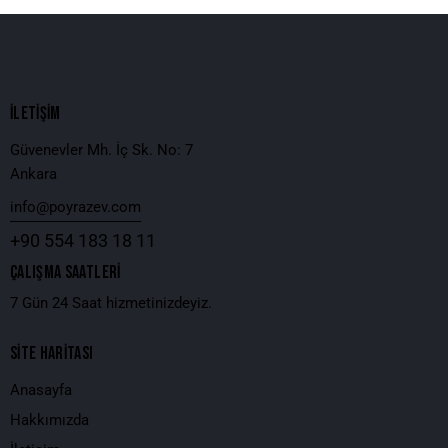
İLETİŞİM
Güvenevler Mh. İç Sk. No: 7
Ankara
info@poyrazev.com
+90 554 183 18 11
ÇALIŞMA SAATLERI
7 Gün 24 Saat hizmetinizdeyiz.
SİTE HARİTASI
Anasayfa
Hakkımızda