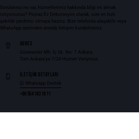
Sorularınız mı var, hizmetlerimiz hakkında bilgi mi almak
istiyorsunuz? Poyraz Ev Dekorasyon olarak, size en hızlı
şekilde yardımcı olmaya hazırız. Bize telefonla ulaşabilir veya
WhatsApp üzerinden anında iletişim kurabilirsiniz.
Adres
Güvenevler Mh. İç Sk. No: 7 Ankara
Tüm Ankara'ya 7/24 Hizmet Veriyoruz.
iletişim detayları
Whatsapp Destek
+90 554 183 18 11