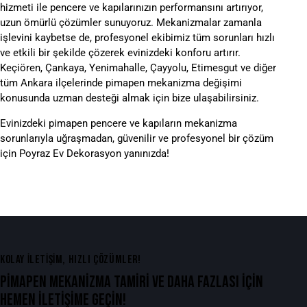
hizmeti ile pencere ve kapılarınızın performansını artırıyor,
uzun ömürlü çözümler sunuyoruz. Mekanizmalar zamanla
işlevini kaybetse de, profesyonel ekibimiz tüm sorunları hızlı
ve etkili bir şekilde çözerek evinizdeki konforu artırır.
Keçiören, Çankaya, Yenimahalle, Çayyolu, Etimesgut ve diğer
tüm Ankara ilçelerinde pimapen mekanizma değişimi
konusunda uzman desteği almak için bize ulaşabilirsiniz.
Evinizdeki pimapen pencere ve kapıların mekanizma
sorunlarıyla uğraşmadan, güvenilir ve profesyonel bir çözüm
için Poyraz Ev Dekorasyon yanınızda!
KOLAY İLETIŞIM, HIZLI ÇÖZÜMLER!
PİMAPEN MEKANİZMA TAMİRİ VE DAHA FAZLASI İÇİN
HEMEN İLETİŞİME GEÇİN!